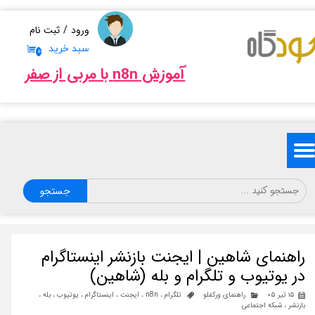
حساب کاربری من
ورود
/
ثبت نام
سبد خرید
۰
تغییر گذر واژه
آموزش n8n با مربی از صفر
سفارشات
خروج از حساب کاربری
جستجو
راهنمای شاهین | ایجنت بازنشر اینستاگرام
در یوتیوب و تلگرام و بله (شاهین)
۱۵ تیر ۰۵
راهنمای ورکفلو
تلگرام
،
n8n
،
ایجنت
،
اینستاگرام
،
یوتیوب
،
بله
،
بازنشر
،
شبکه اجتماعی