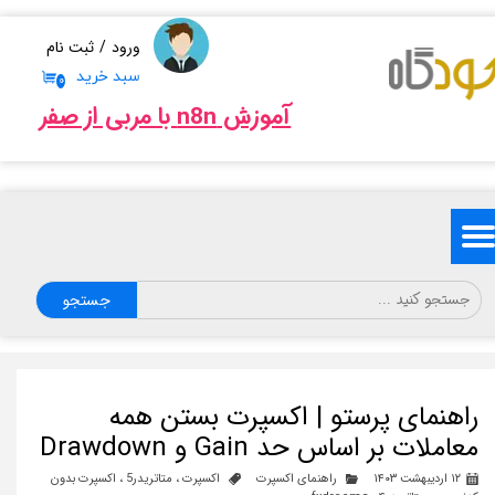
حساب کاربری من
ورود
/
ثبت نام
سبد خرید
۰
تغییر گذر واژه
آموزش n8n با مربی از صفر
سفارشات
خروج از حساب کاربری
جستجو
راهنمای پرستو | اکسپرت بستن همه
معاملات بر اساس حد Gain و Drawdown
۱۲ اردیبهشت ۱۴۰۳
راهنمای اکسپرت‌
اکسپرت
،
متاتریدر5
،
اکسپرت بدون