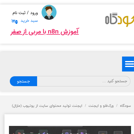
حساب کاربری من
ورود
/
ثبت نام
سبد خرید
۰
تغییر گذر واژه
آموزش n8n با مربی از صفر
سفارشات
خروج از حساب کاربری
جستجو
سودگاه
ورک‌فلو و ایجنت
ایجنت تولید محتوای سایت از یوتیوب (مارال)