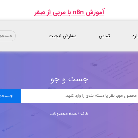
آموزش n8n با مربی از صفر
اره
تماس
سفارش ایجنت
جست و جو
جستجو
خانه / همه محصولات