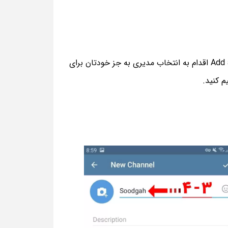
گام ۴:‌ پس از ساخت ربات مطابق مقاله بالا باید ابتدا یک کانال تلگرامی بسازید و سپس از تنظیمات کانال و گزینه Add admin اقدام به انتخاب مدیری به جز خودتان برای
م کنید.